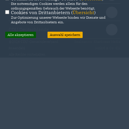
Die notwendigen Cookies werden allein für den
ordnungsgemäßen Gebrauch der Webseite benötigt.
CDU NRW
Cookies von Drittanbietern (
Übersicht
)
Zur Optimierung unserer Webseite binden wir Dienste und
Angebote von Drittanbietern ein.
CDU Deutschlands
Alle akzeptieren
Auswahl speichern
@2026 CDU-Gemeindeverband
Realisation: Sharkness Media
Rosendahl
GmbH & Co. KG
Alle Rechte vorbehalten.