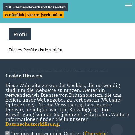
CDU-Gemeindeverband Rosendahl
Verlässlich | Vor Ort |Verbunden
Profil
Dieses Profil existiert nicht.
Herzlich Willkommen beim CDU Gemeindeverband
Cookie Hinweis
Rosendahl
Diese Webseite verwendet Cookies, die notwendig
sind, um die Webseite zu nutzen. Weiterhin
verwenden wir Dienste von Drittanbietern, die uns
helfen, unser Webangebot zu verbessern (Website-
Optmierung). Für die Verwendung bestimmter
Dienste, benötigen wir Ihre Einwilligung. Ihre
Einwilligung können Sie jederzeit widerrufen. Weitere
IMPRESSUM
DATENSCHUTZ
KONTAKT
Informationen finden Sie in unserer
Datenschutzerklärung
.
CDU Kreisverband Coesfeld
Technisch notwendige Cookies (
Übersicht
)