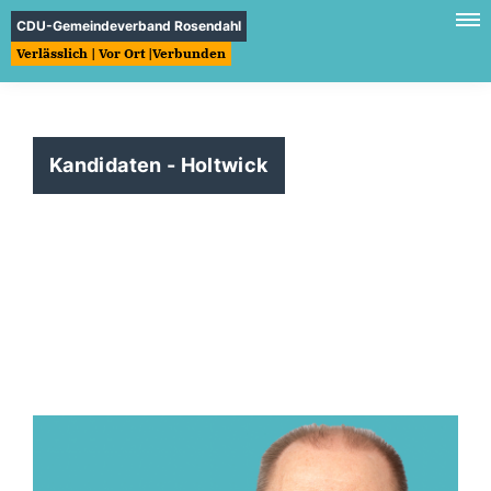
CDU-Gemeindeverband Rosendahl
Verlässlich | Vor Ort |Verbunden
Kandidaten - Holtwick