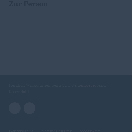
Zur Person
Herzlich Willkommen beim CDU Gemeindeverband
Rosendahl
IMPRESSUM
DATENSCHUTZ
KONTAKT