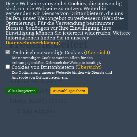
Diese Webseite verwendet Cookies, die notwendig
sind, um die Webseite zu nutzen. Weiterhin
verwenden wir Dienste von Drittanbietern, die uns
helfen, unser Webangebot zu verbessern (Website-
Optmierung). Für die Verwendung bestimmter
Dienste, benötigen wir Ihre Einwilligung. Ihre
Einwilligung können Sie jederzeit widerrufen. Weitere
Informationen finden Sie in unserer
Frederik Deitert
Datenschutzerklärung
.
Technisch notwendige Cookies (
Übersicht
)
Die notwendigen Cookies werden allein für den
ordnungsgemäßen Gebrauch der Webseite benötigt.
Kontakt
Cookies von Drittanbietern (
Übersicht
)
Zur Optimierung unserer Webseite binden wir Dienste und
Angebote von Drittanbietern ein.
Fabianus-Kirchplatz 12
48720 Rosendahl
Alle akzeptieren
Auswahl speichern
Telefon: 02547 / 933433
E-Mail schreiben