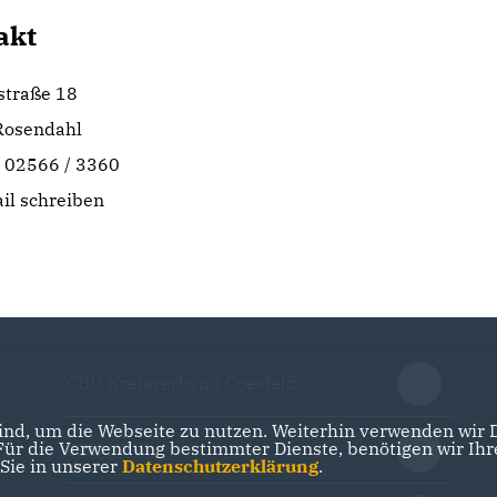
akt
straße 18
Rosendahl
: 02566 / 3360
il schreiben
CDU Kreisverband Coesfeld
nd, um die Webseite zu nutzen. Weiterhin verwenden wir Di
r die Verwendung bestimmter Dienste, benötigen wir Ihre 
CDU NRW
 Sie in unserer
Datenschutzerklärung
.