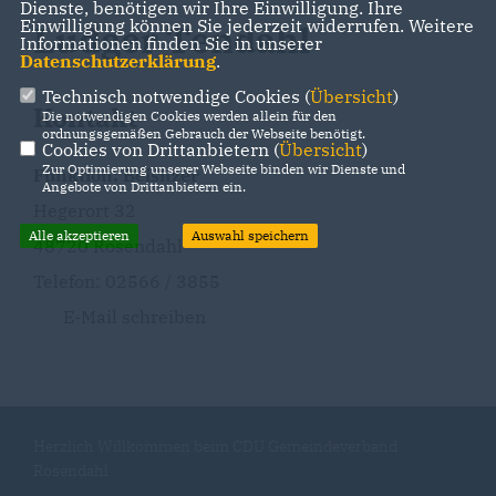
Dienste, benötigen wir Ihre Einwilligung. Ihre
Einwilligung können Sie jederzeit widerrufen. Weitere
Ludger Tendahl
Informationen finden Sie in unserer
Datenschutzerklärung
.
Technisch notwendige Cookies (
Übersicht
)
Kontakt
Die notwendigen Cookies werden allein für den
ordnungsgemäßen Gebrauch der Webseite benötigt.
Cookies von Drittanbietern (
Übersicht
)
Zur Optimierung unserer Webseite binden wir Dienste und
Funktion: Beisitzer
Angebote von Drittanbietern ein.
Hegerort 32
Alle akzeptieren
Auswahl speichern
48720 Rosendahl
Telefon: 02566 / 3855
E-Mail schreiben
Herzlich Willkommen beim CDU Gemeindeverband
Rosendahl