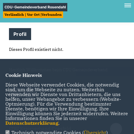
CDU-Gemeindeverband Rosendahl
Verlässlich | Vor Ort |Verbunden
Profil
Dieses Profil existiert nicht.
Herzlich Willkommen beim CDU Gemeindeverband
Cookie Hinweis
Rosendahl
Diese Webseite verwendet Cookies, die notwendig
sind, um die Webseite zu nutzen. Weiterhin
verwenden wir Dienste von Drittanbietern, die uns
helfen, unser Webangebot zu verbessern (Website-
Optmierung). Für die Verwendung bestimmter
Dienste, benötigen wir Ihre Einwilligung. Ihre
Einwilligung können Sie jederzeit widerrufen. Weitere
IMPRESSUM
DATENSCHUTZ
KONTAKT
Informationen finden Sie in unserer
Datenschutzerklärung
.
CDU Kreisverband Coesfeld
Technisch notwendige Cookies (
Übersicht
)