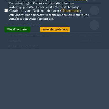
Die notwendigen Cookies werden allein für den
ordnungsgemäßen Gebrauch der Webseite benötigt.
CDU NRW
Cookies von Drittanbietern (
Übersicht
)
Zur Optimierung unserer Webseite binden wir Dienste und
Angebote von Drittanbietern ein.
CDU Deutschlands
Alle akzeptieren
Auswahl speichern
@2026 CDU-Gemeindeverband
Realisation: Sharkness Media
Rosendahl
GmbH & Co. KG
Alle Rechte vorbehalten.