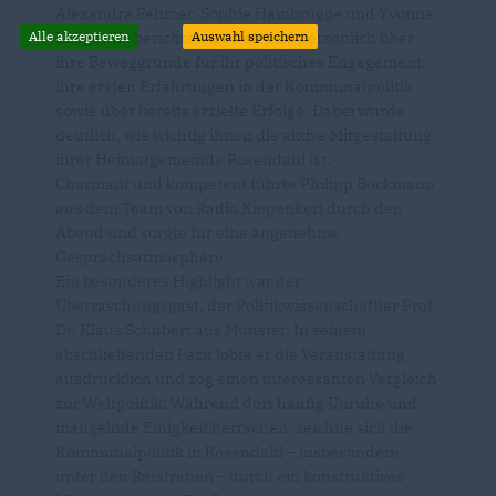
Alexandra Fehmer, Sophie Hambrügge und Yvonne
Lange. Sie berichteten offen und persönlich über
Alle akzeptieren
Auswahl speichern
ihre Beweggründe für ihr politisches Engagement,
ihre ersten Erfahrungen in der Kommunalpolitik
sowie über bereits erzielte Erfolge. Dabei wurde
deutlich, wie wichtig ihnen die aktive Mitgestaltung
ihrer Heimatgemeinde Rosendahl ist.
Charmant und kompetent führte Philipp Böckmann
aus dem Team von Radio Kiepenkerl durch den
Abend und sorgte für eine angenehme
Gesprächsatmosphäre.
Ein besonderes Highlight war der
Überraschungsgast, der Politikwissenschaftler Prof.
Dr. Klaus Schubert aus Münster. In seinem
abschließenden Fazit lobte er die Veranstaltung
ausdrücklich und zog einen interessanten Vergleich
zur Weltpolitik: Während dort häufig Unruhe und
mangelnde Einigkeit herrschen, zeichne sich die
Kommunalpolitik in Rosendahl – insbesondere
unter den Ratsfrauen – durch ein konstruktives