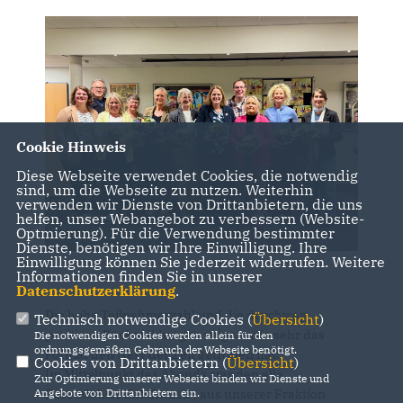
Cookie Hinweis
Diese Webseite verwendet Cookies, die notwendig
sind, um die Webseite zu nutzen. Weiterhin
verwenden wir Dienste von Drittanbietern, die uns
helfen, unser Webangebot zu verbessern (Website-
Optmierung). Für die Verwendung bestimmter
Dienste, benötigen wir Ihre Einwilligung. Ihre
Einwilligung können Sie jederzeit widerrufen. Weitere
Informationen finden Sie in unserer
Datenschutzerklärung
.
Die hohe Teilnehmerzahl und die durchweg
Technisch notwendige Cookies (
Übersicht
)
positiven Rückmeldungen zeigen, wie sehr das
Die notwendigen Cookies werden allein für den
ordnungsgemäßen Gebrauch der Webseite benötigt.
Format den Nerv der Zeit getroffen hat.
Cookies von Drittanbietern (
Übersicht
)
Im Mittelpunkt des Abends standen alle
Zur Optimierung unserer Webseite binden wir Dienste und
Rosendahler Ratsfrauen , aus unserer Fraktion
Angebote von Drittanbietern ein.